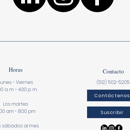
Horas
Contacto
Lunes - Viernes
(512) 502-5205
00 a. m. - 4:30 p. m.
Contácteno
Los martes
:00 am - 8:00 pm
Suscribir
 sábados al mes.